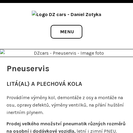
Skip
AUTOSERVIS A AUTODOPRAVA
to
content
DZ CARS
MENU
Pneuservis
LITÁ(AL) A PLECHOVÁ KOLA
Provádíme výměny kol, demontáže z osy a montáže na
osu, opravy defektů, výměny ventilků, na přání huštění
inertním plynem.
Prodej velkého množství pneumatik různých rozměrů
na osobní i dodávkové vozidla,
letní i zimní PNEU.