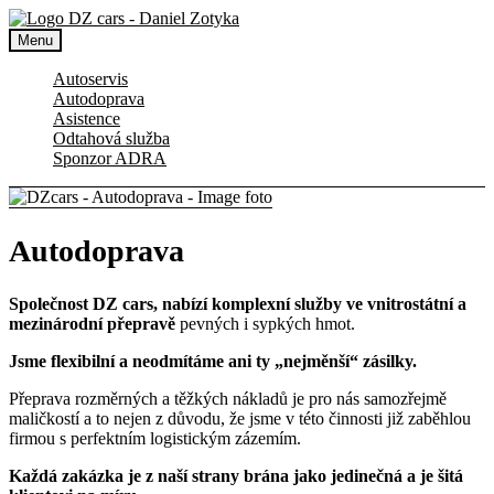
Skip
Autoservis a autodoprava
to
Menu
content
DZ Cars
Autoservis
Autodoprava
Asistence
Odtahová služba
Sponzor ADRA
Autodoprava
Společnost DZ cars, nabízí komplexní služby ve vnitrostátní a
mezinárodní přepravě
pevných i sypkých hmot.
Jsme flexibilní a neodmítáme ani ty „nejměnší“ zásilky.
Přeprava rozměrných a těžkých nákladů je pro nás samozřejmě
maličkostí a to nejen z důvodu, že jsme v této činnosti již zaběhlou
firmou s perfektním logistickým zázemím.
Každá zakázka je z naší strany brána jako jedinečná a je šitá