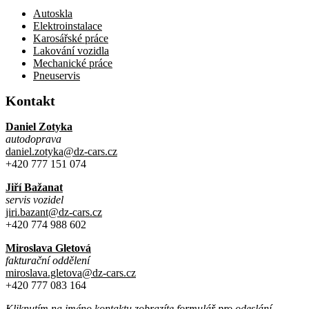
Autoskla
Elektroinstalace
Karosářské práce
Lakování vozidla
Mechanické práce
Pneuservis
Kontakt
Daniel Zotyka
autodoprava
daniel.zotyka@dz-cars.cz
+420 777 151 074
Jiří Bažanat
servis vozidel
jiri.bazant@dz-cars.cz
+420 774 988 602
Miroslava Gletová
fakturační oddělení
miroslava.gletova@dz-cars.cz
+420 777 083 164
Kliknutím na jméno kontaktu zobrazíte formulář pro odeslání