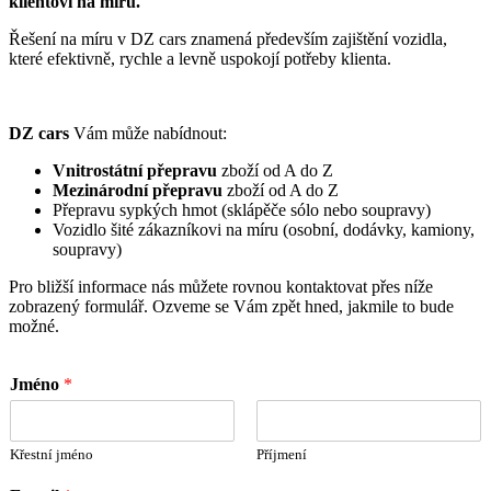
klientovi na míru.
Řešení na míru v DZ cars znamená především zajištění vozidla,
které efektivně, rychle a levně uspokojí potřeby klienta.
DZ cars
Vám může nabídnout:
Vnitrostátní přepravu
zboží od A do Z
Mezinárodní přepravu
zboží od A do Z
Přepravu sypkých hmot (sklápěče sólo nebo soupravy)
Vozidlo šité zákazníkovi na míru (osobní, dodávky, kamiony,
soupravy)
Pro bližší informace nás můžete rovnou kontaktovat přes níže
zobrazený formulář. Ozveme se Vám zpět hned, jakmile to bude
možné.
Jméno
*
Křestní jméno
Příjmení